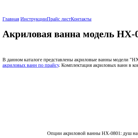
Душевые кабины, ванны акриловые оптом из Китая.
Главная
Инструкции
Прайс лист
Контакты
Акриловая ванна модель HX-0
В данном каталоге представлены акриловые ванны модели "HX
акриловых ванн по прайсу
. Комплектация акриловых ванн в кон
Опции акриловой ванны HX-0801: душ на г