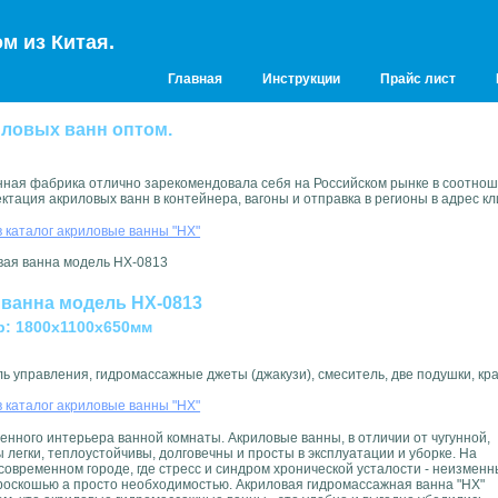
м из Китая.
Главная
Инструкции
Прайс лист
иловых ванн оптом.
нная фабрика отлично зарекомендовала себя на Российском рынке в соотно
ектация акриловых ванн в контейнера, вагоны и отправка в регионы в адрес кл
в каталог акриловые ванны "HX"
 ванна модель HX-0813
р: 1800х1100х650мм
ь управления, гидромассажные джеты (джакузи), смеситель, две подушки, кра
в каталог акриловые ванны "HX"
енного интерьера ванной комнаты. Акриловые ванны, в отличии от чугунной,
егки, теплоустойчивы, долговечны и просты в эксплуатации и уборке. На
овременном городе, где стресс и синдром хронической усталости - неизмен
 роскошью а просто необходимостью. Акриловая гидромассажная ванна "HX"