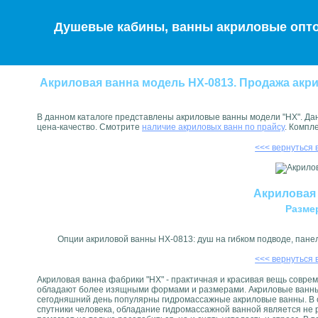
Душевые кабины, ванны акриловые опто
Акриловая ванна модель HX-0813. Продажа акр
В данном каталоге представлены акриловые ванны модели "HX". Да
цена-качество. Смотрите
наличие акриловых ванн по прайсу
. Компл
<<< вернуться 
Акриловая
Разме
Опции акриловой ванны HX-0813: душ на гибком подводе, панел
<<< вернуться 
Акриловая ванна фабрики "HX" - практичная и красивая вещь соврем
обладают более изящными формами и размерами. Акриловые ванны л
сегодняшний день популярны гидромассажные акриловые ванны. В с
спутники человека, обладание гидромассажной ванной является не